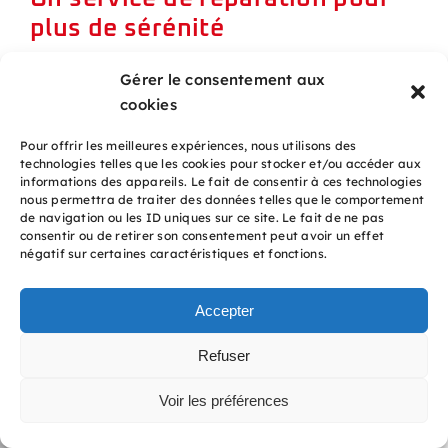
plus de sérénité
Gérer le consentement aux
Nous intervenons pour la réparation des
cookies
pannes mécaniques et électroniques afin
d’assurer une conduite en toute sécurité.
Pour offrir les meilleures expériences, nous utilisons des
technologies telles que les cookies pour stocker et/ou accéder aux
Parce qu’un véhicule en bon état limite les
informations des appareils. Le fait de consentir à ces technologies
nous permettra de traiter des données telles que le comportement
risques d’accident, nous procédons aux
de navigation ou les ID uniques sur ce site. Le fait de ne pas
corrections nécessaires après un
consentir ou de retirer son consentement peut avoir un effet
négatif sur certaines caractéristiques et fonctions.
diagnostic préalable. Cela inclut
notamment le décalaminage ou le service
Accepter
climatisation selon le problème identifié.
Évidemment, nous utilisons des
Refuser
équipements adaptés pour garantir un
Voir les préférences
fonctionnement optimal après chaque
intervention.